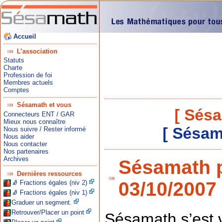
Accueil
L’association
Statuts
Charte
Profession de foi
Membres actuels
Comptes
Sésamath et vous
[ Sés
Connecteurs ENT / GAR
Mieux nous connaître
[ Sésam
Nous suivre / Rester informé
Nous aider
Nous contacter
Nos partenaires
Archives
Sésamath p
Dernières ressources
03/10/2007
🧦 Fractions égales (niv 2)
🧦 Fractions égales (niv 1)
Graduer un segment.
Retrouver/Placer un point
Sésamath s’est 