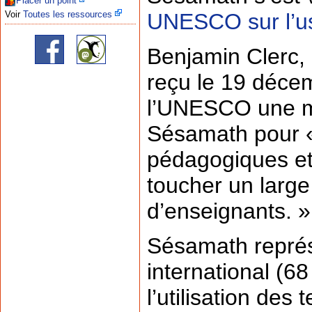
Placer un point
UNESCO sur l’u
Voir
Toutes les ressources
Benjamin Clerc,
reçu le 19 déce
l’UNESCO une m
Sésamath pour « 
pédagogiques et
toucher un large
d’enseignants. »
Sésamath représe
international (6
l’utilisation des